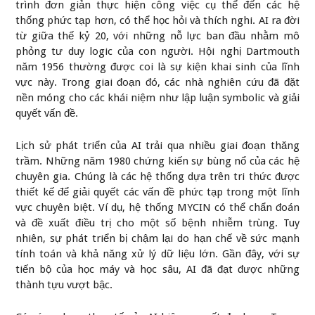
trình đơn giản thực hiện công việc cụ thể đến các hệ
thống phức tạp hơn, có thể học hỏi và thích nghi. AI ra đời
từ giữa thế kỷ 20, với những nỗ lực ban đầu nhằm mô
phỏng tư duy logic của con người. Hội nghị Dartmouth
năm 1956 thường được coi là sự kiện khai sinh của lĩnh
vực này. Trong giai đoạn đó, các nhà nghiên cứu đã đặt
nền móng cho các khái niệm như lập luận symbolic và giải
quyết vấn đề.
Lịch sử phát triển của AI trải qua nhiều giai đoạn thăng
trầm. Những năm 1980 chứng kiến sự bùng nổ của các hệ
chuyên gia. Chúng là các hệ thống dựa trên tri thức được
thiết kế để giải quyết các vấn đề phức tạp trong một lĩnh
vực chuyên biệt. Ví dụ, hệ thống MYCIN có thể chẩn đoán
và đề xuất điều trị cho một số bệnh nhiễm trùng. Tuy
nhiên, sự phát triển bị chậm lại do hạn chế về sức mạnh
tính toán và khả năng xử lý dữ liệu lớn. Gần đây, với sự
tiến bộ của học máy và học sâu, AI đã đạt được những
thành tựu vượt bậc.