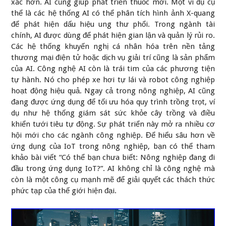
xác hơn. AI cũng giúp phát triển thuốc mới. Một ví dụ cụ
thể là các hệ thống AI có thể phân tích hình ảnh X-quang
để phát hiện dấu hiệu ung thư phổi. Trong ngành tài
chính, AI được dùng để phát hiện gian lận và quản lý rủi ro.
Các hệ thống khuyến nghị cá nhân hóa trên nền tảng
thương mại điện tử hoặc dịch vụ giải trí cũng là sản phẩm
của AI. Công nghệ AI còn là trái tim của các phương tiện
tự hành. Nó cho phép xe hơi tự lái và robot công nghiệp
hoạt động hiệu quả. Ngay cả trong nông nghiệp, AI cũng
đang được ứng dụng để tối ưu hóa quy trình trồng trọt, ví
dụ như hệ thống giám sát sức khỏe cây trồng và điều
khiển tưới tiêu tự động. Sự phát triển này mở ra nhiều cơ
hội mới cho các ngành công nghiệp. Để hiểu sâu hơn về
ứng dụng của IoT trong nông nghiệp, bạn có thể tham
khảo bài viết
“Có thể bạn chưa biết: Nông nghiệp đang đi
đầu trong ứng dụng IoT?”
. AI không chỉ là công nghệ mà
còn là một công cụ mạnh mẽ để giải quyết các thách thức
phức tạp của thế giới hiện đại.