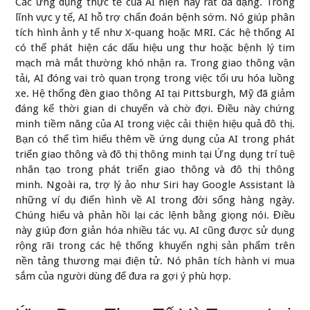
Các ứng dụng thực tế của AI hiện nay rất đa dạng. Trong
lĩnh vực y tế, AI hỗ trợ chẩn đoán bệnh sớm. Nó giúp phân
tích hình ảnh y tế như X-quang hoặc MRI. Các hệ thống AI
có thể phát hiện các dấu hiệu ung thư hoặc bệnh lý tim
mạch mà mắt thường khó nhận ra. Trong giao thông vận
tải, AI đóng vai trò quan trọng trong việc tối ưu hóa luồng
xe. Hệ thống đèn giao thông AI tại Pittsburgh, Mỹ đã giảm
đáng kể thời gian di chuyển và chờ đợi. Điều này chứng
minh tiềm năng của AI trong việc cải thiện hiệu quả đô thị.
Bạn có thể tìm hiểu thêm về ứng dụng của AI trong phát
triển giao thông và đô thị thông minh tại
Ứng dụng trí tuệ
nhân tạo trong phát triển giao thông và đô thị thông
minh
. Ngoài ra, trợ lý ảo như Siri hay Google Assistant là
những ví dụ điển hình về AI trong đời sống hàng ngày.
Chúng hiểu và phản hồi lại các lệnh bằng giọng nói. Điều
này giúp đơn giản hóa nhiều tác vụ. AI cũng được sử dụng
rộng rãi trong các hệ thống khuyến nghị sản phẩm trên
nền tảng thương mại điện tử. Nó phân tích hành vi mua
sắm của người dùng để đưa ra gợi ý phù hợp.