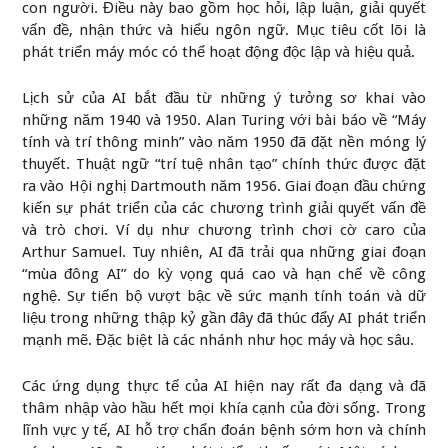
con người. Điều này bao gồm học hỏi, lập luận, giải quyết
vấn đề, nhận thức và hiểu ngôn ngữ. Mục tiêu cốt lõi là
phát triển máy móc có thể hoạt động độc lập và hiệu quả.
Lịch sử của AI bắt đầu từ những ý tưởng sơ khai vào
những năm 1940 và 1950. Alan Turing với bài báo về “Máy
tính và trí thông minh” vào năm 1950 đã đặt nền móng lý
thuyết. Thuật ngữ “trí tuệ nhân tạo” chính thức được đặt
ra vào Hội nghị Dartmouth năm 1956. Giai đoạn đầu chứng
kiến sự phát triển của các chương trình giải quyết vấn đề
và trò chơi. Ví dụ như chương trình chơi cờ caro của
Arthur Samuel. Tuy nhiên, AI đã trải qua những giai đoạn
“mùa đông AI” do kỳ vọng quá cao và hạn chế về công
nghệ. Sự tiến bộ vượt bậc về sức mạnh tính toán và dữ
liệu trong những thập kỷ gần đây đã thúc đẩy AI phát triển
mạnh mẽ. Đặc biệt là các nhánh như học máy và học sâu.
Các ứng dụng thực tế của AI hiện nay rất đa dạng và đã
thâm nhập vào hầu hết mọi khía cạnh của đời sống. Trong
lĩnh vực y tế, AI hỗ trợ chẩn đoán bệnh sớm hơn và chính