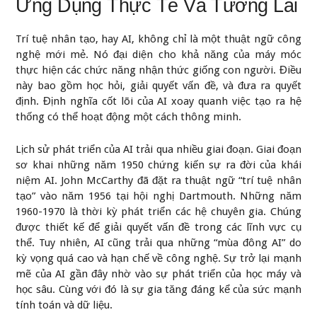
Ứng Dụng Thực Tế Và Tương Lai
Trí tuệ nhân tạo, hay AI, không chỉ là một thuật ngữ công
nghệ mới mẻ. Nó đại diện cho khả năng của máy móc
thực hiện các chức năng nhận thức giống con người. Điều
này bao gồm học hỏi, giải quyết vấn đề, và đưa ra quyết
định. Định nghĩa cốt lõi của AI xoay quanh việc tạo ra hệ
thống có thể hoạt động một cách thông minh.
Lịch sử phát triển của AI trải qua nhiều giai đoạn. Giai đoạn
sơ khai những năm 1950 chứng kiến sự ra đời của khái
niệm AI. John McCarthy đã đặt ra thuật ngữ “trí tuệ nhân
tạo” vào năm 1956 tại hội nghị Dartmouth. Những năm
1960-1970 là thời kỳ phát triển các hệ chuyên gia. Chúng
được thiết kế để giải quyết vấn đề trong các lĩnh vực cụ
thể. Tuy nhiên, AI cũng trải qua những “mùa đông AI” do
kỳ vọng quá cao và hạn chế về công nghệ. Sự trở lại mạnh
mẽ của AI gần đây nhờ vào sự phát triển của học máy và
học sâu. Cùng với đó là sự gia tăng đáng kể của sức mạnh
tính toán và dữ liệu.