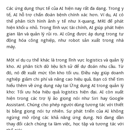
Các ứng dụng thực tế của AI hiện nay rất đa dạng. Trong y
tế, AI hỗ trợ chẩn đoán bệnh chính xác hơn. Ví dụ, AI có
thể phân tích hình ảnh y tế như X-quang, MRI để phát
hiện khối u nhỏ. Trong lĩnh vực tài chính, AI giúp phát hiện
gian lận và quản lý rủi ro. AI cũng được áp dụng trong tự
động hóa công nghiệp, như robot sản xuất trong nhà
máy.
Một ví dụ cụ thể khác là trong lĩnh vực logistics và quản lý
kho. AI phân tích dữ liệu lịch sử để dự đoán nhu cầu. Từ
đó, nó đề xuất mức tồn kho tối ưu. Điều này giúp doanh
nghiệp giảm chi phí và nâng cao hiệu quả. Bạn có thể tìm
hiểu thêm về ứng dụng này tại
Ứng dụng AI trong quản lý
kho: Tối ưu hóa hiệu quả logistics hiện đại
. AI còn xuất
hiện trong các trợ lý ảo giọng nói như Siri hay Google
Assistant. Chúng cho phép người dùng tương tác với thiết
bị bằng giọng nói tự nhiên. Sự phát triển của AI không
ngừng mở rộng các khả năng ứng dụng. Nó đang dần
thay đổi cách chúng ta làm việc, học tập và tương tác với