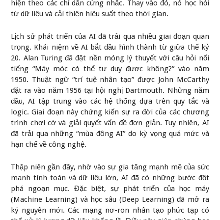
hiện theo các chỉ dẫn cứng nhắc. Thay vào đó, nó học hỏi
từ dữ liệu và cải thiện hiệu suất theo thời gian.
Lịch sử phát triển của AI đã trải qua nhiều giai đoạn quan
trọng. Khái niệm về AI bắt đầu hình thành từ giữa thế kỷ
20. Alan Turing đã đặt nền móng lý thuyết với câu hỏi nổi
tiếng “Máy móc có thể tư duy được không?” vào năm
1950. Thuật ngữ “trí tuệ nhân tạo” được John McCarthy
đặt ra vào năm 1956 tại hội nghị Dartmouth. Những năm
đầu, AI tập trung vào các hệ thống dựa trên quy tắc và
logic. Giai đoạn này chứng kiến sự ra đời của các chương
trình chơi cờ và giải quyết vấn đề đơn giản. Tuy nhiên, AI
đã trải qua những “mùa đông AI” do kỳ vọng quá mức và
hạn chế về công nghệ.
Thập niên gần đây, nhờ vào sự gia tăng mạnh mẽ của sức
mạnh tính toán và dữ liệu lớn, AI đã có những bước đột
phá ngoạn mục. Đặc biệt, sự phát triển của học máy
(Machine Learning) và học sâu (Deep Learning) đã mở ra
kỷ nguyên mới. Các mạng nơ-ron nhân tạo phức tạp có