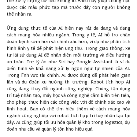
thể xử lý lượng dữ liệu khổng lồ. Điều này giúp chúng học
được các mẫu phức tạp mà trước đây con người không
thể nhận ra.
Ứng dụng thực tế của AI hiện nay rất đa dạng và đang
cách mạng hóa nhiều ngành. Trong y tế, AI hỗ trợ chẩn
đoán bệnh sớm hơn và chính xác hơn, ví dụ như phân tích
hình ảnh y tế để phát hiện ung thư. Trong giao thông, xe
tự lái sử dụng AI để nhận diện môi trường và điều hướng
an toàn. Trợ lý ảo như Siri hay Google Assistant là ví dụ
điển hình về khả năng xử lý ngôn ngữ tự nhiên của AI.
Trong lĩnh vực tài chính, AI được dùng để phát hiện gian
lận và dự đoán xu hướng thị trường. Robot tích hợp AI
cũng đang thay đổi ngành công nghiệp. Chúng tận dụng
trí tuệ nhân tạo, máy học và công nghệ cảm biến tiên tiến,
cho phép thực hiện các công việc với độ chính xác cao và
linh hoạt. Bạn có thể tìm hiểu thêm về cách mạng hóa
ngành công nghiệp với robot tích hợp trí tuệ nhân tạo tại
đây
. AI cũng giúp tối ưu hóa quản lý kho trong logistics, dự
đoán nhu cầu và quản lý tồn kho hiệu quả.