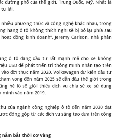
ác đường phố của thế giới. Trung Quốc, Mỹ, Nhật là
tự lái.
ợp nhiều phương thức và công nghệ khác nhau, trong
g hãng ô tô không thích nghi sẽ bị bỏ lại phía sau
 hoạt động kinh doanh”, Jeremy Carlson, nhà phân
hãng ô tô đang đầu tư rất mạnh mẽ cho xe không
riệu USD để phát triển trí thông minh nhân tạo trên
i vào đời thực năm 2020. Volkswagen dự kiến đầu tư
 tham vọng đến năm 2025 sẽ dẫn đầu thế giới trong
ng hé lộ sẽ giới thiệu dịch vụ chia sẻ xe sử dụng
a mình vào năm 2019.
thu của ngành công nghiệp ô tô đến năm 2030 đạt
được đóng góp từ các dịch vụ sáng tạo dựa trên công
g nắm bắt thời cơ vàng