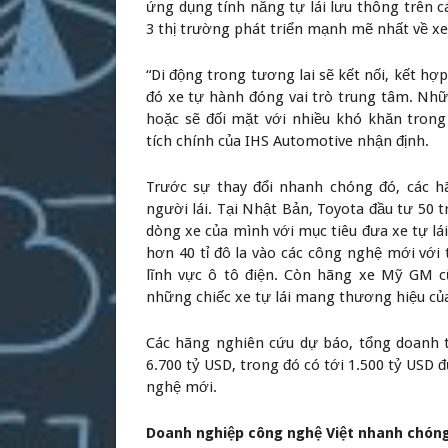
ứng dụng tính năng tự lái lưu thông trên c
3 thị trường phát triển mạnh mẽ nhất về xe 
“Di động trong tương lai sẽ kết nối, kết h
đó xe tự hành đóng vai trò trung tâm. Nhữn
hoặc sẽ đối mặt với nhiều khó khăn trong
tích chính của IHS Automotive nhận định.
Trước sự thay đổi nhanh chóng đó, các 
người lái. Tại Nhật Bản, Toyota đầu tư 50 t
dòng xe của mình với mục tiêu đưa xe tự lá
hơn 40 tỉ đô la vào các công nghệ mới với
lĩnh vực ô tô điện. Còn hãng xe Mỹ GM cũ
những chiếc xe tự lái mang thương hiệu củ
Các hãng nghiên cứu dự báo, tổng doanh 
6.700 tỷ USD, trong đó có tới 1.500 tỷ USD 
nghệ mới.
Doanh nghiệp công nghệ Việt nhanh chón