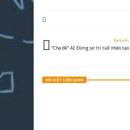
Bài trước
“Cha đẻ” AI: Đừng sợ trí tuệ nhân tạo
BÀI VIẾT LIÊN QUAN