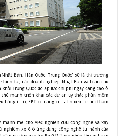
 (Nhật Bản, Hàn Quốc, Trung Quốc) sẽ là thị trường
ẽ hiện tại, các doanh nghiệp Nhật Bản và toàn cầu
a khỏi Trung Quốc do áp lực chi phí ngày càng cao ở
ới thế mạnh triển khai các dự án ủy thác phần mềm
ều hãng ô tô, FPT có đang có rất nhiều cơ hội tham
.
tư mạnh mẽ cho việc nghiên cứu công nghệ và xây
hử nghiệm xe ô ô ứng dụng công nghệ tự hành của
T đã gửi công văn tới Bộ GTVT xin phép thử nghiệm