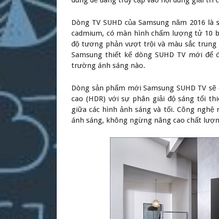
dùng dễ dàng truy cập vào nội dung giải trí 
Dòng TV SUHD của Samsung năm 2016 là sả
cadmium, có màn hình chấm lượng tử 10 bit
độ tương phản vượt trội và màu sắc trung
Samsung thiết kế dòng SUHD TV mới để đ
trường ánh sáng nào.
Dòng sản phẩm mới Samsung SUHD TV sẽ c
cao (HDR) với sự phân giải độ sáng tối t
giữa các hình ảnh sáng và tối. Công nghệ
ánh sáng, không ngừng nâng cao chất lượng 