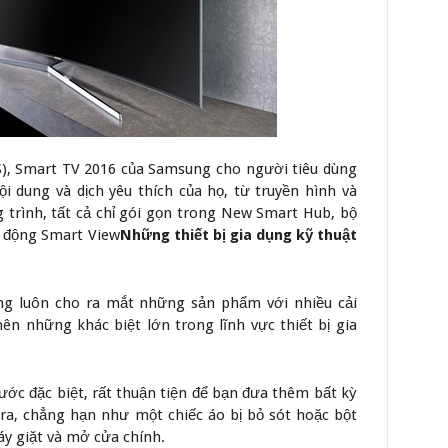
S), Smart TV 2016 của Samsung cho người tiêu dùng
ội dung và dịch yêu thích của họ, từ truyền hình và
 trình, tất cả chỉ gói gọn trong New Smart Hub, bộ
i động Smart View
Những thiết bị gia dụng kỹ thuật
ng luôn cho ra mắt những sản phẩm với nhiều cải
ên những khác biệt lớn trong lĩnh vực thiết bị gia
ớc đặc biệt, rất thuận tiện để bạn đưa thêm bất kỳ
n ra, chẳng hạn như một chiếc áo bị bỏ sót hoặc bột
y giặt và mở cửa chính.