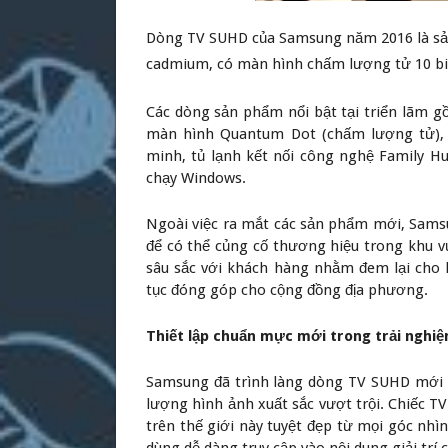
Dòng TV SUHD của Samsung năm 2016 là sản
cadmium, có màn hình chấm lượng tử 10 bi
Các dòng sản phẩm nổi bật tại triển lãm
màn hình Quantum Dot (chấm lượng tử), 
minh, tủ lạnh kết nối công nghệ Family H
chạy Windows.
Ngoài việc ra mắt các sản phẩm mới, Sams
để có thể củng cố thương hiệu trong khu v
sâu sắc với khách hàng nhằm đem lại cho 
tục đóng góp cho cộng đồng địa phương.
Thiết lập chuẩn mực mới trong trải nghiệ
Samsung đã trình làng dòng TV SUHD mới 
lượng hình ảnh xuất sắc vượt trội. Chiếc TV
trên thế giới này tuyệt đẹp từ mọi góc nh