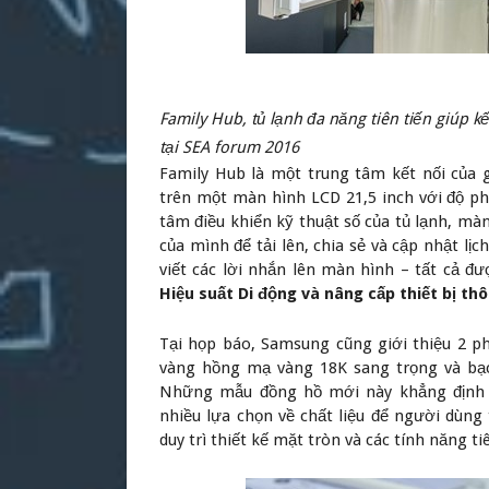
Family Hub, tủ lạnh đa năng
tiên tiến giúp k
tại SEA forum 2016
Family Hub là một trung tâm kết nối của g
trên một màn hình LCD 21,5 inch với độ p
tâm điều khiển kỹ thuật số của tủ lạnh, m
của mình để tải lên, chia sẻ và cập nhật lịc
viết các lời nhắn lên màn hình – tất cả đư
Hiệu suất Di động và nâng cấp thiết bị th
Tại họp báo, Samsung cũng giới thiệu 2 p
vàng hồng mạ vàng 18K sang trọng và bạch
Những mẫu đồng hồ mới này khẳng định 
nhiều lựa chọn về chất liệu để người dùng
duy trì thiết kế mặt tròn và các tính năng ti