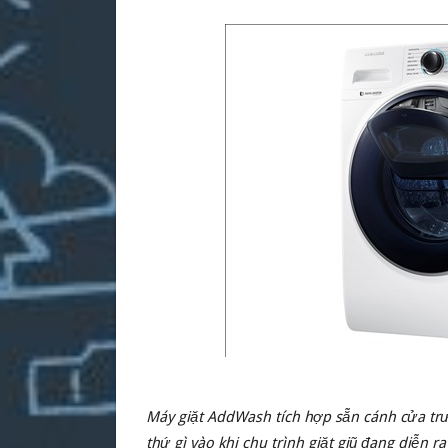
Máy giặt AddWash tích hợp sẵn cánh cửa trướ
thứ gì vào khi chu trình giặt giũ đang diễn ra