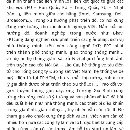
đã hình thành các liên minh IoT liên kết quốc tế giữa các
khu vực (EU – Hàn Quốc, EU – Trung Quốc, EU – Nhật
Bản…), liên minh giữa các hãng (Intel, Samsung, Dell,
Broadcom..). Trong xu hướng phát triển đó, cơ hội cũng
đang mở toàng cho các doanh nghiệp Việt. Nắm bắt xu
hướng đó, doanh nghiệp trong nước như Bkav,
FPTcũng đang nghiên cứu phát triển các giải pháp, dịch vụ
nhà thông minh trên nền công nghệ IoT; FPT phát
triển thành phố thông minh, giao thông thông minh…
với dự án hệ thống giám sát xử lý vi phạm bằng hình ảnh
trên tuyến cao tốc Nội Bài – Lào Cai, hệ thống vé tàu điện
tử cho Tổng Công ty Đường sắt Việt Nam, hệ thống vé xe
buýt điện tử tại TP.HCM, cho ra mắt thị trường robot trợ
lý gia đình được phát triển theo xu thế IoT… Trao đổi với
giới truyền thông gần đây, ông Trương Gia Bình cũng
từng cho rằng một số ý tưởng và sản phẩm về IoT đã bắt
đầu xuất hiện như nhà thông minh, các thiết bị điều khiển
trong gia đình, giao thông…, tuy nhiên vẫn còn rất ít. Để
tham gia vào chuỗi cung ứng dịch vụ IoT, Việt Nam cần có
nhiều hơn nữa các công ty làm về IoT, đặc biệt là cung cấp
phần cứng; cần có các trung tâm hỗ trợ start-up làm về