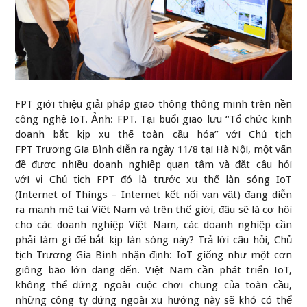
FPT giới thiệu giải pháp giao thông thông minh trên nền
công nghệ IoT. Ảnh: FPT. Tại buổi giao lưu “Tổ chức kinh
doanh bắt kịp xu thế toàn cầu hóa” với Chủ tịch
FPT Trương Gia Bình diễn ra ngày 11/8 tại Hà Nội, một vấn
đề được nhiều doanh nghiệp quan tâm và đặt câu hỏi
với vị Chủ tịch FPT đó là trước xu thế làn sóng IoT
(Internet of Things – Internet kết nối vạn vật) đang diễn
ra mạnh mẽ tại Việt Nam và trên thế giới, đâu sẽ là cơ hội
cho các doanh nghiệp Việt Nam, các doanh nghiệp cần
phải làm gì để bắt kịp làn sóng này? Trả lời câu hỏi, Chủ
tịch Trương Gia Bình nhận định: IoT giống như một cơn
giông bão lớn đang đến. Việt Nam cần phát triển IoT,
không thể đứng ngoài cuộc chơi chung của toàn cầu,
những công ty đứng ngoài xu hướng này sẽ khó có thể