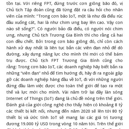
tồn tại. Với riêng FPT, đứng trước cơn giông bão đó, vị
Chủ tịch Tập đoàn cũng đã từng đặt ra câu hỏi cho nhân
viên của mình: “Trong cơn bão IoT, một là như đà điểu rúc
đầu xuống cát, hai là như chim ưng bay lên cao. Vậy con
nào sẽ sống?”. Có người bảo đà điểu, có người nói chim
ưng, nhưng Chủ tịch Trương Gia Bình thì cho rằng cả hai
con đều chết. Bởi trong cơn bão giông đó, chỉ còn cách
hành xử duy nhất là liên tục bắn các viên đạn nhỏ để dò
đường, xây dựng năng lực cho mình thì mới có thể bám
trụ được. Chủ tịch FPT Trương Gia Bình cũng cho
rằng: Trong cơn bão IoT, các doanh nghiệp hãy biết bắn ra
những “viên đạn” nhỏ để tìm hướng đi, hãy đi ra ngoài gặp
gỡ các doanh nghiệp hàng đầu về IoT, đi với những người
đứng đầu làm việc được cho toàn thế giới để tạo ra một
thế và lực mới cho mình. Vài năm trở lại đây làn sóng
Internet of Things (IoT) đang là chủ đề nóng trên thế giới.
Đánh giá của giới công nghệ cho thấy hiện có khoảng 8 tỷ
các thiết bị kết nối, nhưng đến năm 2020 sẽ lên tới 80 tỷ
thiết bị và ứớc tính IoT sẽ mang lại các giá trị tương
đương 19.000 tỷ USD trong vòng 10 năm tới. Trên thế giới