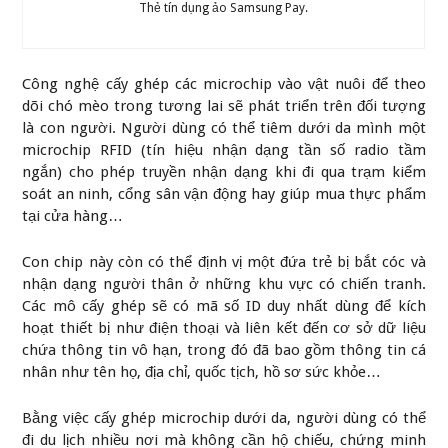
Thẻ tín dụng ảo Samsung Pay.
Công nghệ cấy ghép các microchip vào vật nuôi để theo
dõi chó mèo trong tương lai sẽ phát triển trên đối tượng
là con người. Người dùng có thể tiêm dưới da mình một
microchip RFID (tín hiệu nhận dạng tần số radio tầm
ngắn) cho phép truyền nhận dạng khi đi qua trạm kiểm
soát an ninh, cổng sân vận động hay giúp mua thực phẩm
tại cửa hàng…
Con chip này còn có thể định vị một đứa trẻ bị bắt cóc và
nhận dạng người thân ở những khu vực có chiến tranh.
Các mô cấy ghép sẽ có mã số ID duy nhất dùng để kích
hoạt thiết bị như điện thoại và liên kết đến cơ sở dữ liệu
chứa thông tin vô hạn, trong đó đã bao gồm thông tin cá
nhân như tên họ, địa chỉ, quốc tịch, hồ sơ sức khỏe…
Bằng việc cấy ghép microchip dưới da, người dùng có thể
đi du lịch nhiều nơi mà không cần hộ chiếu, chứng minh