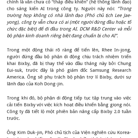
chính là vẫn chưa có “tháp điều khiển” (hệ thống lãnh đạo)
cho sáng kiến AI trong công ty. Người này nói:
“Trong
trường hợp không có nhà lãnh đạo (Phó chủ tịch Lee Jae-
yong), công ty vẫn chưa có ai (một người đứng đầu hoặc tổ
chức đặc biệt) để đi đầu trong AI. DCM R&D Center và mỗi
bộ phận kinh doanh riêng biệt đang chuẩn bị cho AI”.
Trong một động thái rõ ràng để tiến lên, Rhee In-jong,
người đứng đầu bộ phận di động chịu trách nhiệm triển
khai Bixby, đã bị thay thế vào đầu tháng này bởi Chung
Eui-suk, trước đây là phó giám đốc Samsung Research
America. Ông sẽ phụ trách bộ phận trợ lí Bixby, dưới sự
lãnh đạo của Koh Dong-jin.
Trong khi đó, bộ phận di động tiếp tục tập trung vào việc
cải tiến Bixby với việc kích hoạt điều khiển bằng giọng nói.
Công ty đã tiết lộ một phiên bản nâng cấp Bixby 2.0 tuần
trước.
Ông Kim Duk-jin, Phó chủ tịch của Viện nghiên cứu Korea-