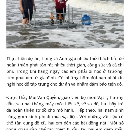
Thực hiện dự án, Long và Anh gặp nhiều thử thách bởi để
hoàn thiện phải tốn rất nhiều thời gian, công sức và cả chi
phí. Trong khi hàng ngày các em phải đi học ở trường,
tiền phải xin từ gia đình. Có những hôm đôi bạn phải xin
nghỉ học để tập trung cho dự án và nhằm đảm bảo tiến độ.
Được thầy Mai Văn Quyền, giáo viên bộ môn Vật lý hướng
dẫn, sau hai tháng mày mò thiết kế, vẽ sơ đồ, ba thầy trò
đã hoàn thiện sơ đồ cho mô hình. Tiếp theo, hai nam sinh
cùng gom kinh phí đi mua vật liệu. Với những vật liệu có
thể tận dụng đồ cũ, hai em đến các bãi đồng nát. Một số
công đoạn cần chế tác thiết bị cầu kỳ, hai em đem mẫu