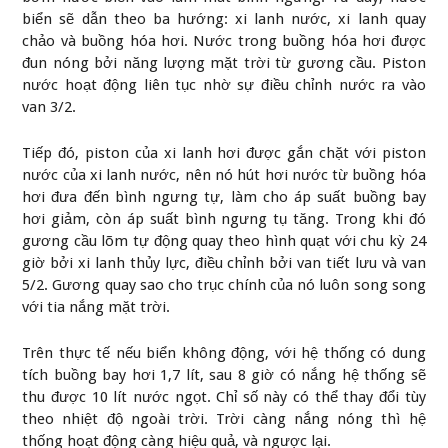
biển sẽ dẫn theo ba hướng: xi lanh nước, xi lanh quay
chảo và buồng hóa hơi. Nước trong buồng hóa hơi được
đun nóng bởi năng lượng mặt trời từ gương cầu. Piston
nước hoạt động liên tục nhờ sự điều chỉnh nước ra vào
van 3/2.
Tiếp đó, piston của xi lanh hơi được gắn chặt với piston
nước của xi lanh nước, nên nó hút hơi nước từ buồng hóa
hơi đưa đến bình ngưng tự, làm cho áp suất buồng bay
hơi giảm, còn áp suất bình ngưng tụ tăng. Trong khi đó
gương cầu lõm tự động quay theo hình quạt với chu kỳ 24
giờ bởi xi lanh thủy lực, điều chỉnh bởi van tiết lưu và van
5/2. Gương quay sao cho trục chính của nó luôn song song
với tia nắng mặt trời.
Trên thực tế nếu biển không động, với hệ thống có dung
tích buồng bay hơi 1,7 lít, sau 8 giờ có nắng hệ thống sẽ
thu được 10 lít nước ngọt. Chỉ số này có thể thay đổi tùy
theo nhiệt độ ngoài trời. Trời càng nắng nóng thì hệ
thống hoạt động càng hiệu quả, và ngược lại.