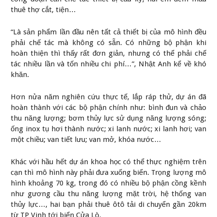
thuê thợ cắt, tiện…
“Là sản phẩm lần đầu nên tất cả thiết bị của mô hình đều
phải chế tác mà không có sẵn. Có những bộ phận khi
hoàn thiện thì thấy rất đơn giản, nhưng có thể phải chế
tác nhiều lần và tốn nhiều chi phí…”, Nhật Anh kể về khó
khăn.
Hơn nửa năm nghiên cứu thực tế, lắp ráp thử, dự án đã
hoàn thành với các bộ phận chính như: bình đun và chảo
thu năng lượng; bơm thủy lực sử dụng năng lượng sóng;
ống inox tụ hơi thành nước; xi lanh nước; xi lanh hơi; van
một chiều; van tiết lưu; van mở, khóa nước…
Khác với hầu hết dự án khoa học có thể thực nghiệm trên
cạn thì mô hình này phải đưa xuống biển. Trọng lượng mô
hình khoảng 70 kg, trong đó có nhiều bộ phận cồng kềnh
như gương cầu thu năng lượng mặt trời, hệ thống van
thủy lực…, hai bạn phải thuê ôtô tải di chuyển gần 20km
từ TP Vinh tới biển Cửa Lò.