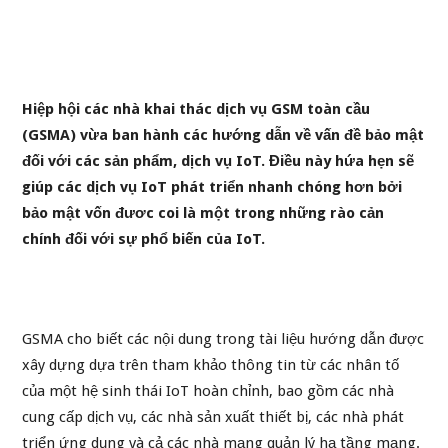
Hiệp hội các nhà khai thác dịch vụ GSM toàn cầu
(GSMA) vừa ban hành các hướng dẫn về vấn đề bảo mật
đối với các sản phẩm, dịch vụ IoT. Điều này hứa hẹn sẽ
giúp các dịch vụ IoT phát triển nhanh chóng hơn bởi
bảo mật vốn đươc coi là một trong những rào cản
chính đối với sự phổ biến của IoT.
GSMA cho biết các nội dung trong tài liệu hướng dẫn được
xây dựng dựa trên tham khảo thông tin từ các nhân tố
của một hệ sinh thái IoT hoàn chỉnh, bao gồm các nhà
cung cấp dịch vụ, các nhà sản xuất thiết bị, các nhà phát
triển ứng dụng và cả các nhà mạng quản lý hạ tầng mạng.