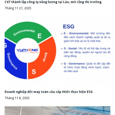
C47 thành lập công ty năng lượng tại Lào, mở rộng thị trường
Tháng 11 21, 2025
Doanh nghiệp dệt may toàn cầu cấp thiết thực hiện ESG
Tháng 11 8, 2025