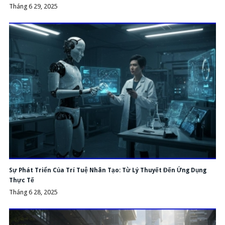
Tháng 6 29, 2025
Sự Phát Triển Của Trí Tuệ Nhân Tạo: Từ Lý Thuyết Đến Ứng Dụng
Thực Tế
Tháng 6 28, 2025