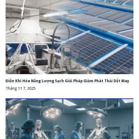
Điện Khí Hóa Năng Lượng Sạch Giải Pháp Giảm Phát Thải Dệt May
Tháng 11 7, 2025