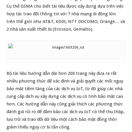
Cụ thể GSMA cho biết tài liệu được xây dựng dựa trên việc
hợp tác trao đổi thông tin với 7 nhà mạng di động lớn
trên thế giới như AT&T, KDDI, NTT DOCOMO, Orange… và
2 nhà sản xuất thiết bị (Ericsson, Gemalto).
Bộ tài liệu hướng dẫn dài hơn 200 trang này đưa ra rất
nhiều phương thức để xác định và giải quyết các mối nguy
bảo mật tiềm tàng của các dịch vụ IoT, từ đó giúp các nhà
cung cấp dịch vụ xây dựng các dịch vụ có tính bảo mật cao
hơn. Các hướng dẫn này cũng giải thích các phương thức
đánh giá rủi ro để đảm bảo các dịch vụ IoT có thể thu thập,
lưu trữ và trao đổi dữ liệu một cách bảo mật đồng thời
giảm thiểu nguy cơ bị tấn công.