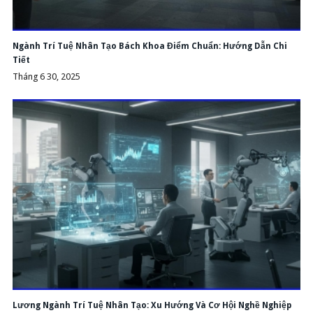
Ngành Trí Tuệ Nhân Tạo Bách Khoa Điểm Chuẩn: Hướng Dẫn Chi
Tiết
Tháng 6 30, 2025
Lương Ngành Trí Tuệ Nhân Tạo: Xu Hướng Và Cơ Hội Nghề Nghiệp