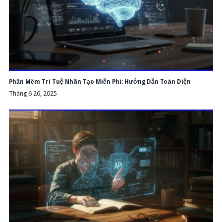
Phần Mềm Trí Tuệ Nhân Tạo Miễn Phí: Hướng Dẫn Toàn Diện
Tháng 6 26, 2025