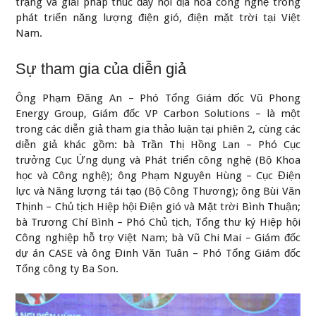
trạng và giải pháp thúc đẩy nội địa hóa công nghệ trong
phát triển năng lượng điện gió, điện mặt trời tại Việt
Nam.
Sự tham gia của diễn giả
Ông Phạm Đăng An – Phó Tổng Giám đốc Vũ Phong
Energy Group, Giám đốc VP Carbon Solutions – là một
trong các diễn giả tham gia thảo luận tại phiên 2, cùng các
diễn giả khác gồm: bà Trần Thị Hồng Lan – Phó Cục
trưởng Cục Ứng dụng và Phát triển công nghệ (Bộ Khoa
học và Công nghệ); ông Phạm Nguyên Hùng – Cục Điện
lực và Năng lượng tái tạo (Bộ Công Thương); ông Bùi Văn
Thịnh – Chủ tịch Hiệp hội Điện gió và Mặt trời Bình Thuận;
bà Trương Chí Bình – Phó Chủ tịch, Tổng thư ký Hiệp hội
Công nghiệp hỗ trợ Việt Nam; bà Vũ Chi Mai – Giám đốc
dự án CASE và ông Đinh Văn Tuân – Phó Tổng Giám đốc
Tổng công ty Ba Son.