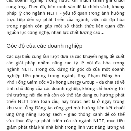
các doanh nghiệp trong nước khi muốn tham gia chuỗi
cung ứng. Theo đó, bên cạnh vấn đề là
chính sách
, khung
pháp lý cho ngành NLTT – yếu tố quan trọng ảnh hưởng
trực tiếp đến sự phát triển của ngành, việc nội địa hóa
trong ngành còn gặp một số thách thức liên quan đến
nguồn lực công nghệ, nhân lực chất lượng cao…
Góc độ của các doanh nghiệp
Các đại biểu cũng lần lượt đưa ra các khuyến nghị, đề xuất
các giải pháp nhằm nâng cao tỷ lệ nội địa hóa trong
ngành NLTT. Trong đó, đứng từ góc độ của một doanh
nghiệp tiên phong trong ngành, ông Phạm Đăng An –
Phó Tổng Giám đốc Vũ Phong Energy Group – đã chia sẻ về
tính chủ động của các doanh nghiệp, không chỉ hướng tới
thị trường nội địa mà còn có thể tận dụng
xu hướng phát
triển NLTT
trên toàn cầu, hay trước hết là ở ngay trong
khu vực. Ông Đăng An cũng gợi mở hướng liên kết chuỗi
ung ứng năng lượng sạch – giao thông xanh để có thể
vừa thúc đẩy sự phát triển của cả ngành NLTT, mục tiêu
giảm phát thải khí nhà kính trong lĩnh vực năng lượng và